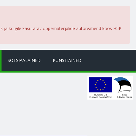
lik ja kõigile kasutatav õppematerjalide autorvahend koos H5P
SOTSIAALAINED
KUNSTIAINED