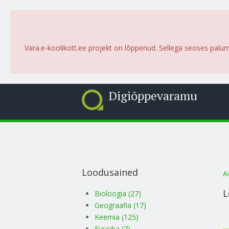
Vara.e-koolikott.ee projekt on lõppenud. Sellega seoses palu
Digiõppevaramu
Loodusained
S
A
L
Bioloogia (27)
Geograafia (17)
Keemia (125)
Füüsika (7)