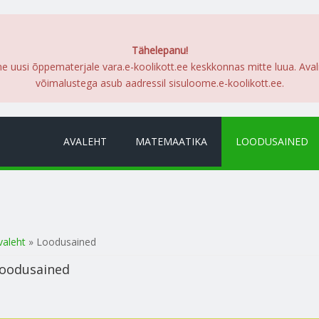
Tähelepanu!
me uusi õppematerjale vara.e-koolikott.ee keskkonnas mitte luua. Ava
võimalustega asub aadressil sisuloome.e-koolikott.ee.
AVALEHT
MATEMAATIKA
LOODUSAINED
a oled siin
valeht
» Loodusained
oodusained