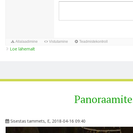
Loe lähemalt
TEST Inimene ja õigus kohta
Panoraamite
Sisestas
tammets
, E, 2018-04-16 09:40