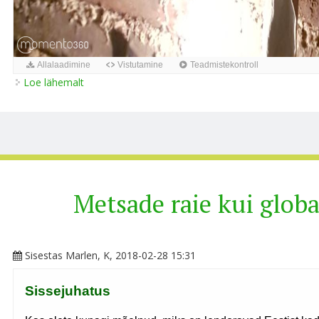
Allalaadimine
Vistutamine
Teadmistekontroll
Loe lähemalt
Panoraamitest kohta
Metsade raie kui glob
Sisestas
Marlen
, K, 2018-02-28 15:31