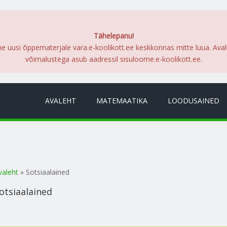
Tähelepanu!
me uusi õppematerjale vara.e-koolikott.ee keskkonnas mitte luua. Ava
võimalustega asub aadressil sisuloome.e-koolikott.ee.
AVALEHT
MATEMAATIKA
LOODUSAINED
a oled siin
valeht
» Sotsiaalained
otsiaalained