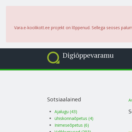
Vara.e-koolikott.ee projekt on lõppenud. Sellega seoses palu
Digiõppevaramu
Sotsiaalained
S
A
S
Ajalugu (43)
ühiskonnaõpetus (4)
Inimeseõpetus (6)
Valikkursused (293)