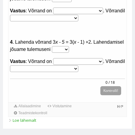
Loe lähemalt
PK 7_Lineaarvõrrand (1) kohta