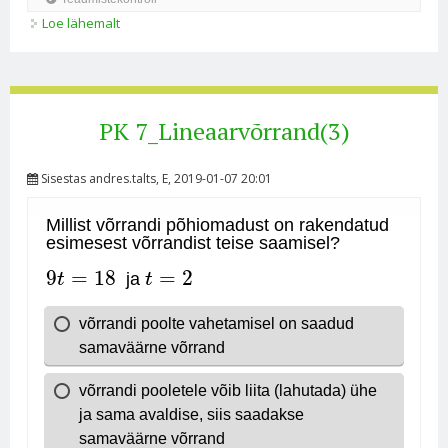
Loe lähemalt
PK 7_Lineaarvõrrand(4) kohta
PK 7_Lineaarvõrrand(3)
Sisestas
andres.talts
, E, 2019-01-07 20:01