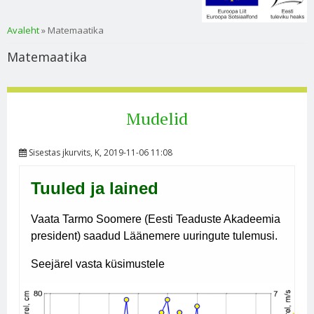
Sa oled siin
Avaleht
» Matemaatika
Matemaatika
Mudelid
Sisestas
jkurvits
, K, 2019-11-06 11:08