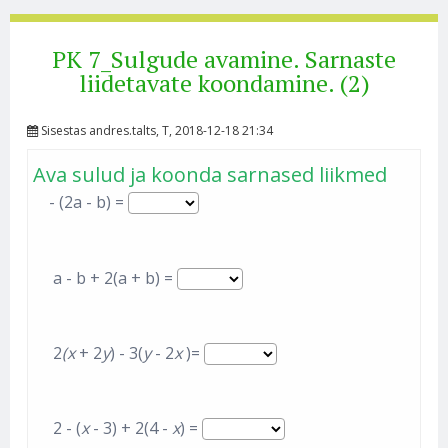
PK 7_Sulgude avamine. Sarnaste
liidetavate koondamine. (2)
Sisestas
andres.talts
, T, 2018-12-18 21:34
Ava sulud ja koonda sarnased liikmed
- (2a - b) =
a - b + 2(a + b) =
2
(x
+ 2
y
) - 3(
y
- 2
x
)=
2 - (
x
- 3) + 2(4 -
x
) =