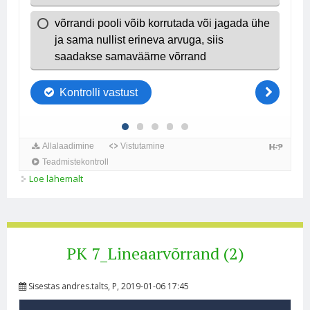
Loe lähemalt
PK 7_Lineaarvõrrand(3) kohta
PK 7_Lineaarvõrrand (2)
Sisestas
andres.talts
, P, 2019-01-06 17:45