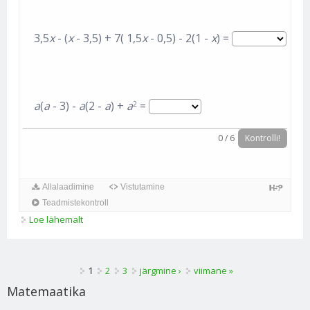
3,5
x
- (
x
- 3,5) + 7( 1,5
x
- 0,5) - 2(1 -
x
) =
a
(
a
- 3) -
a
(2 -
a
) +
a
=
2
0
/
6
Kontrolli!
Allalaadimine
Vistutamine
Teadmistekontroll
Loe lähemalt
PK 7_Sulgude avamine. Sarnaste liidetavate
koondamine. (2) kohta
Lehed
1
2
3
järgmine ›
viimane »
Matemaatika