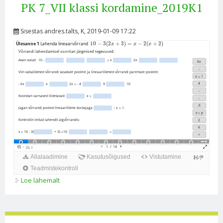
PK 7_VII klassi kordamine_2019K1
Sisestas
andres.talts
, K, 2019-01-09 17:22
Loe lähemalt
PK 7_VII klassi kordamine_2019K1 kohta