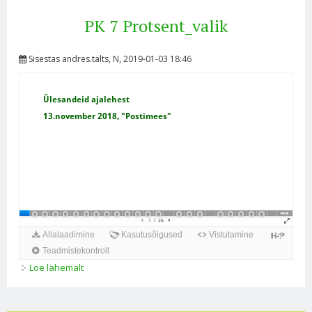
PK 7 Protsent_valik
Sisestas
andres.talts
, N, 2019-01-03 18:46
Loe lähemalt
PK 7 Protsent_valik kohta