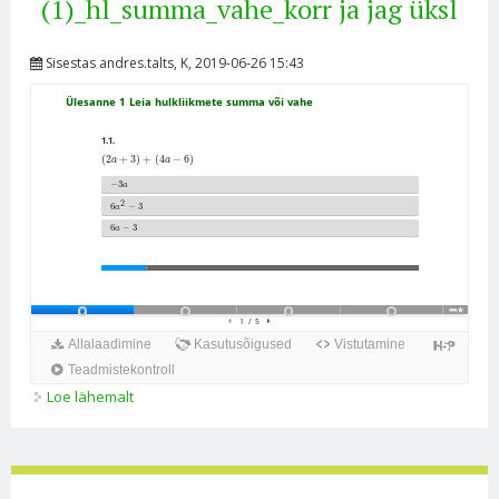
(1)_hl_summa_vahe_korr ja jag üksl
Sisestas
andres.talts
, K, 2019-06-26 15:43
Loe lähemalt
PK 8_Hulkliige (1)_hl_summa_vahe_korr ja jag üksl
kohta