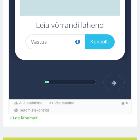
Loe lähemalt
PK 7_Lineaarvõrrand (2) kohta