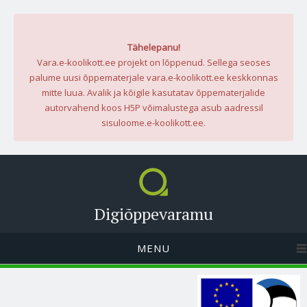
Tähelepanu!
Vara.e-koolikott.ee projekt on lõppenud. Sellega seoses
palume uusi õppematerjale vara.e-koolikott.ee keskkonnas
mitte luua. Avalik ja kõigile kasutatav õppematerjalide
autorvahend koos H5P võimalustega asub aadressil
sisuloome.e-koolikott.ee.
Digiõppevaramu
MENU