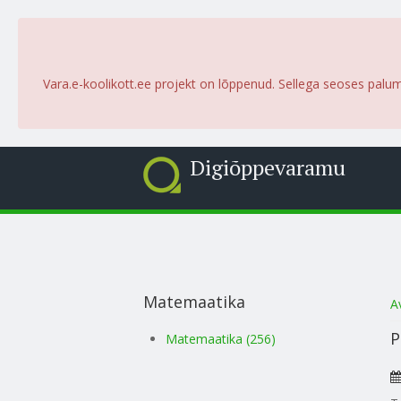
Vara.e-koolikott.ee projekt on lõppenud. Sellega seoses palu
Digiõppevaramu
Matemaatika
S
A
P
Matemaatika (256)