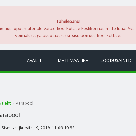
Tähelepanu!
me uusi õppematerjale vara.e-koolikott.ee keskkonnas mitte luua. Ava
võimalustega asub aadressil sisuloome.e-koolikott.ee.
AVALEHT
MATEMAATIKA
LOODUSAINED
a oled siin
valeht
» Parabool
arabool
Sisestas
jkurvits
, K, 2019-11-06 10:39