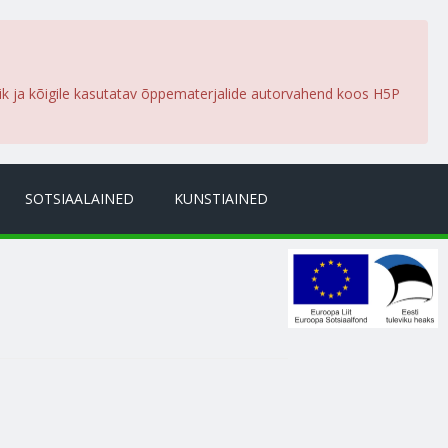
lik ja kõigile kasutatav õppematerjalide autorvahend koos H5P
SOTSIAALAINED
KUNSTIAINED