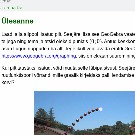
eema:
atemaatika