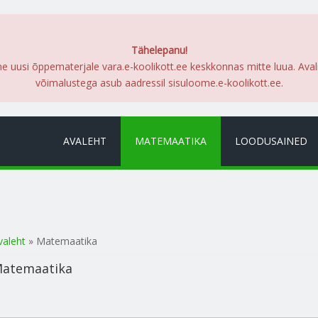
Tähelepanu!
me uusi õppematerjale vara.e-koolikott.ee keskkonnas mitte luua. Ava
võimalustega asub aadressil sisuloome.e-koolikott.ee.
AVALEHT
MATEMAATIKA
LOODUSAINED
a oled siin
valeht
» Matemaatika
atemaatika