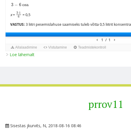
Loe lähemalt
Lahuste valmistamine kohta
prrov11
Sisestas
jkurvits
, N, 2018-08-16 08:46