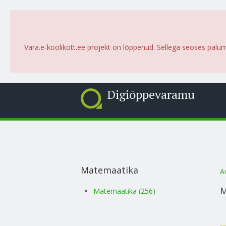
Vara.e-koolikott.ee projekt on lõppenud. Sellega seoses palu
Digiõppevaramu
Matemaatika
S
A
M
Matemaatika (256)