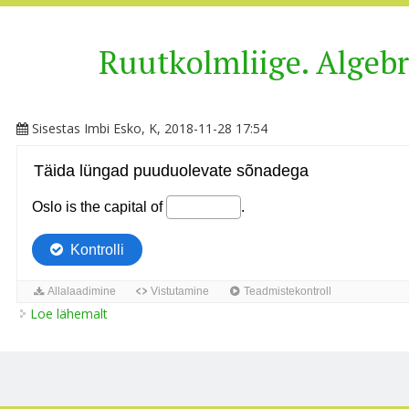
Ruutkolmliige. Algeb
Sisestas
Imbi Esko
, K, 2018-11-28 17:54
Loe lähemalt
Ruutkolmliige. Algebraline murd kohta