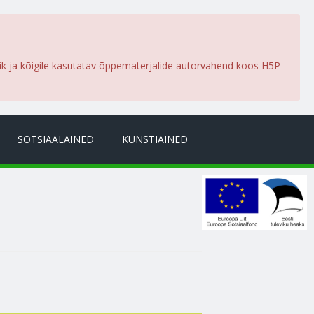
lik ja kõigile kasutatav õppematerjalide autorvahend koos H5P
SOTSIAALAINED
KUNSTIAINED