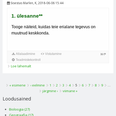
Sisestas
Marlen
, K, 2018-06-06 15:44
Loe lähemalt
Ökoloogilised tegurid kohta
Lehed
« esimene
‹ eelmine
1
2
3
4
5
6
7
8
9
…
järgmine ›
viimane »
Loodusained
Bioloogia (27)
Geograafia (17)