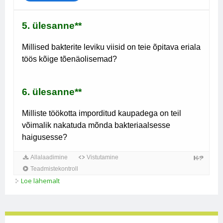
Loe lähemalt
Viiruste ja bakterite levik ning haigestumine kohta