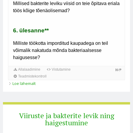
Loe lähemalt
Viiruste ja bakterite levik ning haigestumine kohta
Viiruste ja bakterite levik ning
haigestumine