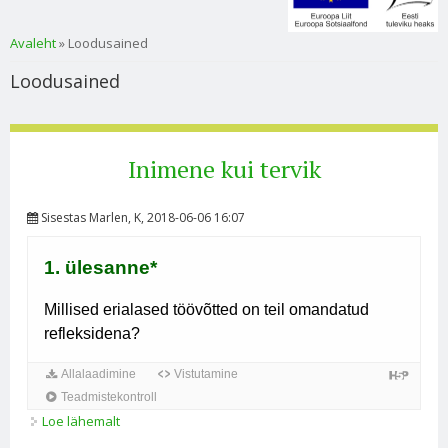
Sa oled siin
Avaleht
» Loodusained
Loodusained
Inimene kui tervik
Sisestas
Marlen
, K, 2018-06-06 16:07
Loe lähemalt
Inimene kui tervik kohta