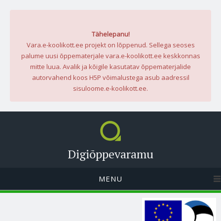
Tähelepanu!
Vara.e-koolikott.ee projekt on lõppenud. Sellega seoses
palume uusi õppematerjale vara.e-koolikott.ee keskkonnas
mitte luua. Avalik ja kõigile kasutatav õppematerjalide
autorvahend koos H5P võimalustega asub aadressil
sisuloome.e-koolikott.ee.
Digiõppevaramu
MENU