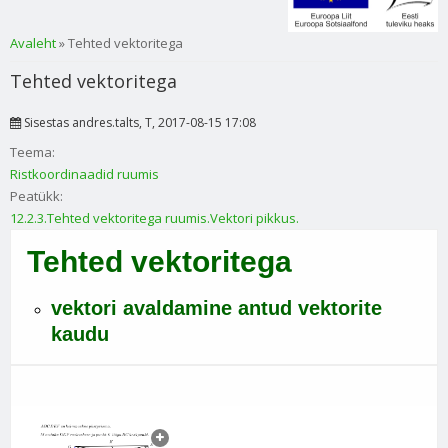
Sa oled siin
Avaleht
» Tehted vektoritega
Tehted vektoritega
Sisestas
andres.talts
, T, 2017-08-15 17:08
Teema:
Ristkoordinaadid ruumis
Peatükk:
12.2.3.Tehted vektoritega ruumis.Vektori pikkus.