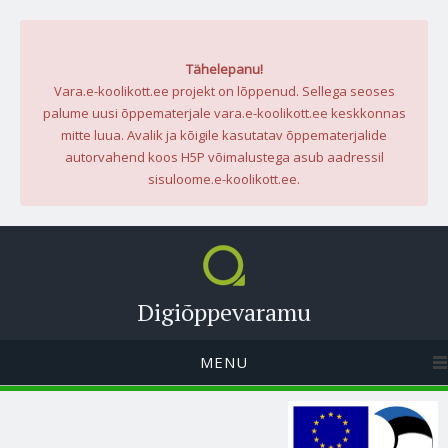
Tähelepanu!
Vara.e-koolikott.ee projekt on lõppenud. Sellega seoses
palume uusi õppematerjale vara.e-koolikott.ee keskkonnas
mitte luua. Avalik ja kõigile kasutatav õppematerjalide
autorvahend koos H5P võimalustega asub aadressil
sisuloome.e-koolikott.ee.
Digiõppevaramu
MENU