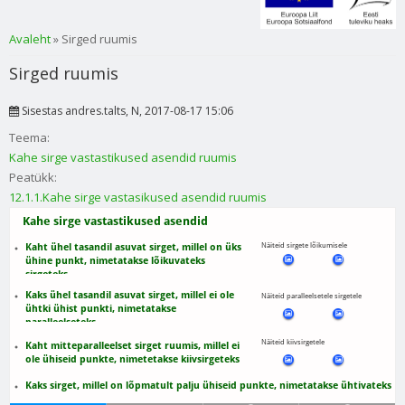
Sa oled siin
Avaleht
» Sirged ruumis
Sirged ruumis
Sisestas
andres.talts
, N, 2017-08-17 15:06
Teema:
Kahe sirge vastastikused asendid ruumis
Peatükk:
12.1.1.Kahe sirge vastasikused asendid ruumis