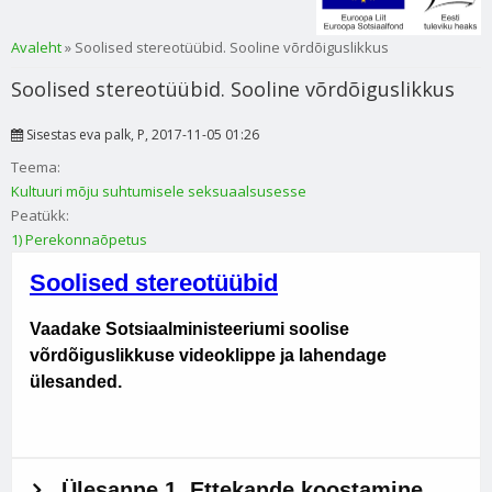
Sa oled siin
Avaleht
» Soolised stereotüübid. Sooline võrdõiguslikkus
Soolised stereotüübid. Sooline võrdõiguslikkus
Sisestas
eva palk
, P, 2017-11-05 01:26
Teema:
Kultuuri mõju suhtumisele seksuaalsusesse
Peatükk:
1) Perekonnaõpetus