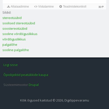
Sildid:
stereotüübid
soolised stereotüübid
soostereotüübid
sooline võrdõiguslikkus
võrdõiguslikkus
palgalõhe
sooline palgalõhe
Logi sisse
Õpiobjektid peatükkide kaupa
Süsteemimootor
Drupal
Kõik õigused kaitstud © 2026, Digiõppevaramu