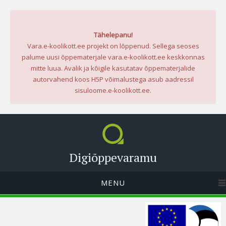
Tähelepanu!
Vara.e-koolikott.ee projekt on lõppenud. Sellega seoses
palume uusi õppematerjale vara.e-koolikott.ee keskkonnas
mitte luua. Avalik ja kõigile kasutatav õppematerjalide
autorvahend koos H5P võimalustega asub aadressil
sisuloome.e-koolikott.ee.
Digiõppevaramu
MENU