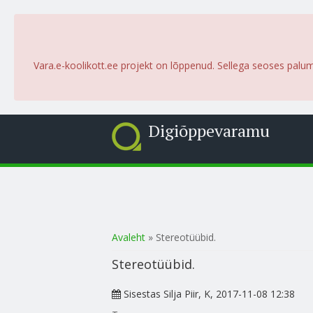
Vara.e-koolikott.ee projekt on lõppenud. Sellega seoses palu
Digiõppevaramu
Sa oled siin
Avaleht
» Stereotüübid.
Stereotüübid.
Sisestas
Silja Piir
, K, 2017-11-08 12:38