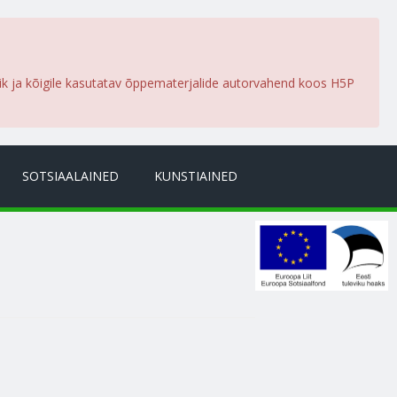
lik ja kõigile kasutatav õppematerjalide autorvahend koos H5P
SOTSIAALAINED
KUNSTIAINED