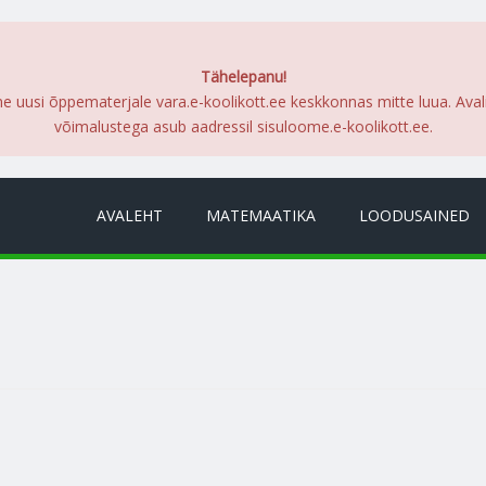
Tähelepanu!
me uusi õppematerjale vara.e-koolikott.ee keskkonnas mitte luua. Ava
võimalustega asub aadressil sisuloome.e-koolikott.ee.
AVALEHT
MATEMAATIKA
LOODUSAINED