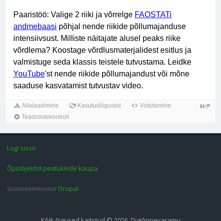
Logi sisse
Õpiobjektid peatükkide kaupa
Süsteemimootor
Drupal
Kõik õigused kaitstud © 2026, Digiõppevaramu