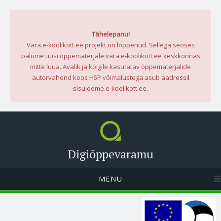
Tähelepanu!
Vara.e-koolikott.ee projekt on lõppenud. Sellega seoses
palume uusi õppematerjale vara.e-koolikott.ee keskkonnas
mitte luua. Avalik ja kõigile kasutatav õppematerjalide
autorvahend koos H5P võimalustega asub aadressil
sisuloome.e-koolikott.ee.
Digiõppevaramu
MENU