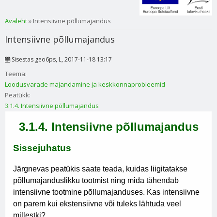
Sa oled siin
Avaleht
» Intensiivne põllumajandus
Intensiivne põllumajandus
Sisestas
geo6ps
, L, 2017-11-18 13:17
Teema:
Loodusvarade majandamine ja keskkonnaprobleemid
Peatükk:
3.1.4. Intensiivne põllumajandus