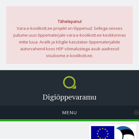
Tähelepanu!
Vara.e-koolikott.ee projekt on lõppenud. Sellega seoses
palume uusi õppematerjale vara.e-koolikott.ee keskkonnas
mitte luua. Avalik ja kõigile kasutatav õppematerjalide
autorvahend koos H5P võimalustega asub aadressil
sisuloome.e-koolikott.ee.
Digiõppevaramu
MENU