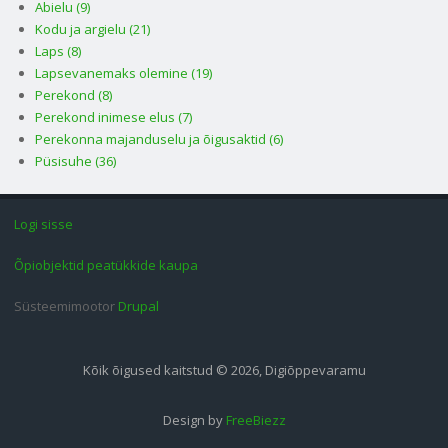
Abielu (9)
Kodu ja argielu (21)
Laps (8)
Lapsevanemaks olemine (19)
Perekond (8)
Perekond inimese elus (7)
Perekonna majanduselu ja õigusaktid (6)
Püsisuhe (36)
Logi sisse
Õpiobjektid peatükkide kaupa
Süsteemimootor
Drupal
Kõik õigused kaitstud © 2026, Digiõppevaramu
Design by
FreeBiezz