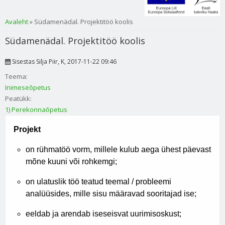
Sa oled siin
Avaleht
» Südamenädal. Projektitöö koolis
Südamenädal. Projektitöö koolis
Sisestas
Silja Piir
, K, 2017-11-22 09:46
Teema:
Inimeseõpetus
Peatükk:
1) Perekonnaõpetus