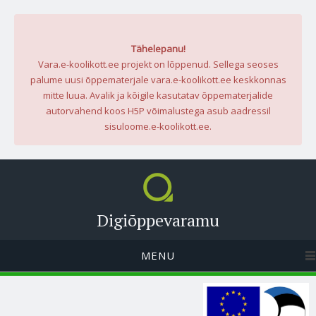
Tähelepanu!
Vara.e-koolikott.ee projekt on lõppenud. Sellega seoses
palume uusi õppematerjale vara.e-koolikott.ee keskkonnas
mitte luua. Avalik ja kõigile kasutatav õppematerjalide
autorvahend koos H5P võimalustega asub aadressil
sisuloome.e-koolikott.ee.
Digiõppevaramu
MENU