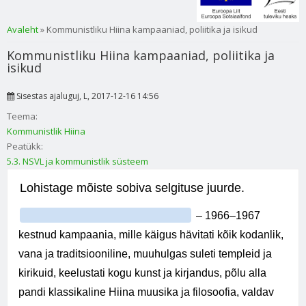
Sa oled siin
Avaleht
» Kommunistliku Hiina kampaaniad, poliitika ja isikud
Kommunistliku Hiina kampaaniad, poliitika ja
isikud
Sisestas
ajaluguj
, L, 2017-12-16 14:56
Teema:
Kommunistlik Hiina
Peatükk:
5.3. NSVL ja kommunistlik süsteem