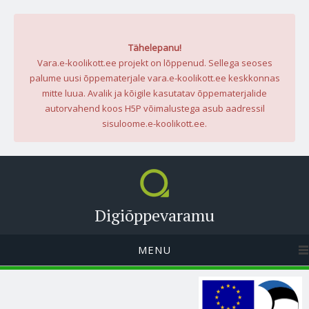
Tähelepanu!
Vara.e-koolikott.ee projekt on lõppenud. Sellega seoses
palume uusi õppematerjale vara.e-koolikott.ee keskkonnas
mitte luua. Avalik ja kõigile kasutatav õppematerjalide
autorvahend koos H5P võimalustega asub aadressil
sisuloome.e-koolikott.ee.
Digiõppevaramu
MENU