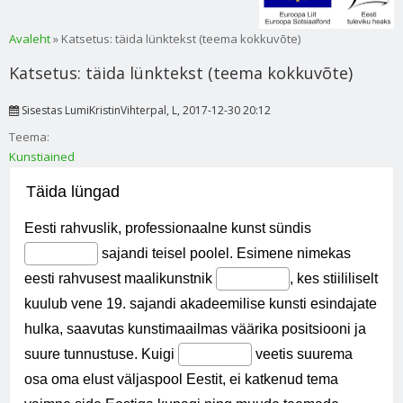
Sa oled siin
Avaleht
» Katsetus: täida lünktekst (teema kokkuvõte)
Katsetus: täida lünktekst (teema kokkuvõte)
Sisestas
LumiKristinVihterpal
, L, 2017-12-30 20:12
Teema:
Kunstiained