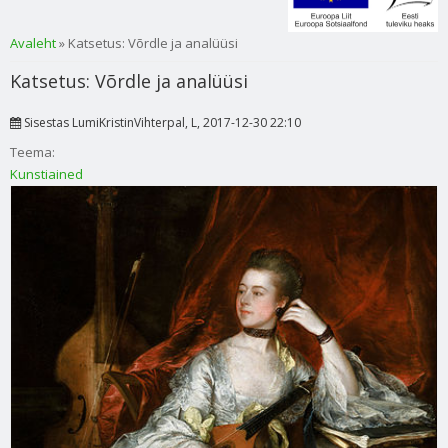
Sa oled siin
Avaleht
» Katsetus: Võrdle ja analüüsi
Katsetus: Võrdle ja analüüsi
Sisestas
LumiKristinVihterpal
, L, 2017-12-30 22:10
Teema:
Kunstiained