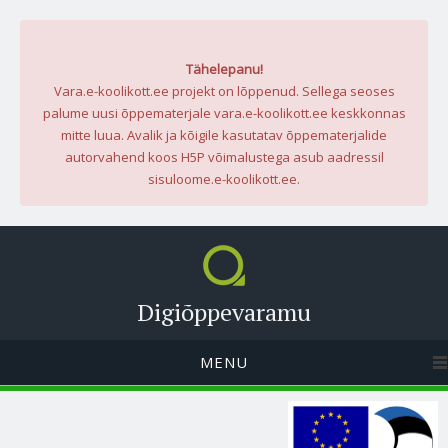
Tähelepanu!
Vara.e-koolikott.ee projekt on lõppenud. Sellega seoses
palume uusi õppematerjale vara.e-koolikott.ee keskkonnas
mitte luua. Avalik ja kõigile kasutatav õppematerjalide
autorvahend koos H5P võimalustega asub aadressil
sisuloome.e-koolikott.ee.
Digiõppevaramu
MENU