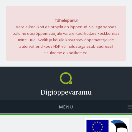
Tähelepanu!
Vara.e-koolikott.ee projekt on lõppenud. Sellega seoses
palume uusi õppematerjale vara.e-koolikott.ee keskkonnas
mitte luua. Avalik ja kõigile kasutatav õppematerjalide
autorvahend koos H5P võimalustega asub aadressil
sisuloome.e-koolikott.ee.
Digiõppevaramu
MENU