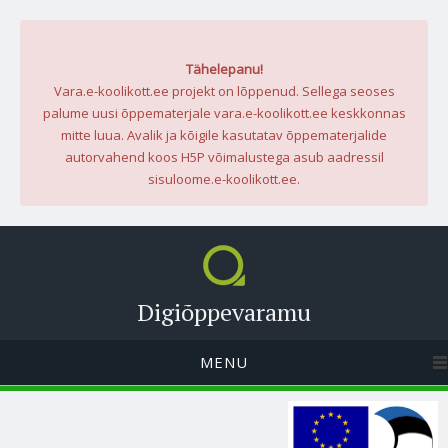
Tähelepanu!
Vara.e-koolikott.ee projekt on lõppenud. Sellega seoses
palume uusi õppematerjale vara.e-koolikott.ee keskkonnas
mitte luua. Avalik ja kõigile kasutatav õppematerjalide
autorvahend koos H5P võimalustega asub aadressil
sisuloome.e-koolikott.ee.
Digiõppevaramu
MENU