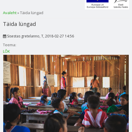
Sa oled siin
Avaleht
» Täida lüngad
Täida lüngad
Sisestas
gretelanno
, T, 2018-02-27 14:56
Teema:
LÕK