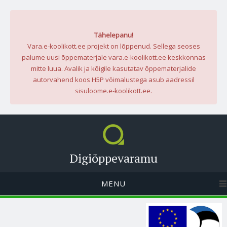
Tähelepanu!
Vara.e-koolikott.ee projekt on lõppenud. Sellega seoses
palume uusi õppematerjale vara.e-koolikott.ee keskkonnas
mitte luua. Avalik ja kõigile kasutatav õppematerjalide
autorvahend koos H5P võimalustega asub aadressil
sisuloome.e-koolikott.ee.
Digiõppevaramu
MENU