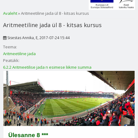
Sa oled siin
Avaleht
» Aritmeetiline jada ül 8 - kitsas kursus
Aritmeetiline jada ül 8 - kitsas kursus
Sisestas
Annika
, E, 2017-07-24 15:44
Teema:
Aritmeetiline jada
Peatükk:
6.2.2 Aritmeetilise jada n esimese liikme summa