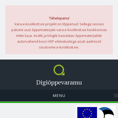
Tähelepanu!
Vara.e-koolikott.ee projekt on lõppenud. Sellega seoses
palume uusi õppematerjale vara.e-koolikott.ee keskkonnas
mitte luua. Avalik ja kõigile kasutatav õppematerjalide
autorvahend koos H5P võimalustega asub aadressil
sisuloome.e-koolikott.ee.
Digiõppevaramu
MENU