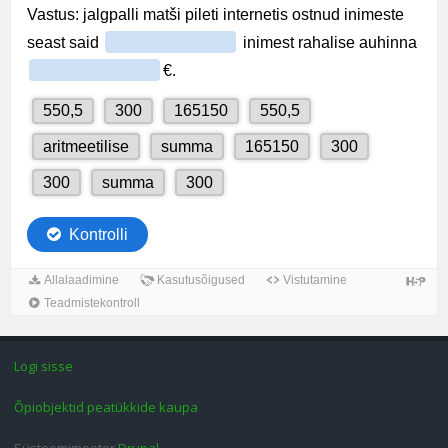
Logi sisse
Õpiobjektid peatükkide kaupa