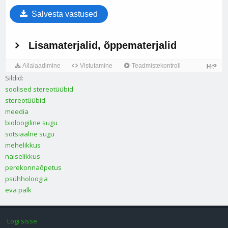
Sildid:
soolised stereotüübid
stereotüübid
meedia
bioloogiline sugu
sotsiaalne sugu
mehelikkus
naiselikkus
perekonnaõpetus
psühholoogia
eva palk
Logi sisse