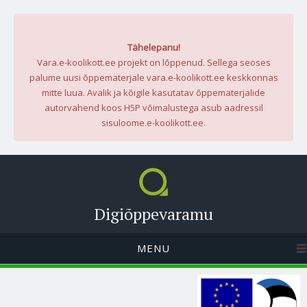
Tähelepanu!
Vara.e-koolikott.ee projekt on lõppenud. Sellega seoses
palume uusi õppematerjale vara.e-koolikott.ee keskkonnas
mitte luua. Avalik ja kõigile kasutatav õppematerjalide
autorvahend koos H5P võimalustega asub aadressil
sisuloome.e-koolikott.ee.
Digiõppevaramu
MENU