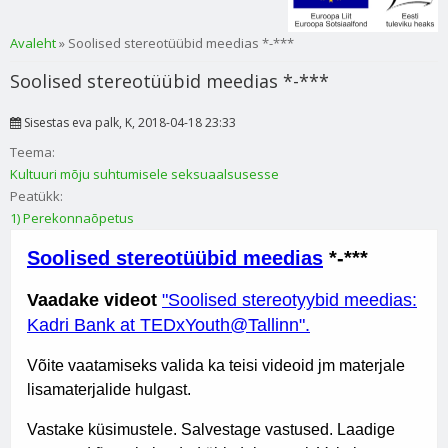
Sa oled siin
Avaleht
» Soolised stereotüübid meedias *-***
Soolised stereotüübid meedias *-***
Sisestas
eva palk
, K, 2018-04-18 23:33
Teema:
Kultuuri mõju suhtumisele seksuaalsusesse
Peatükk:
1) Perekonnaõpetus