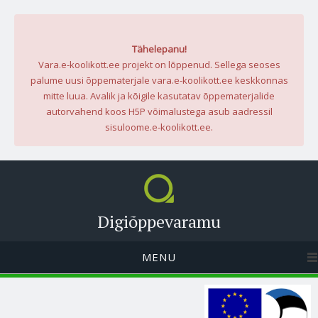
Tähelepanu!
Vara.e-koolikott.ee projekt on lõppenud. Sellega seoses
palume uusi õppematerjale vara.e-koolikott.ee keskkonnas
mitte luua. Avalik ja kõigile kasutatav õppematerjalide
autorvahend koos H5P võimalustega asub aadressil
sisuloome.e-koolikott.ee.
Digiõppevaramu
MENU