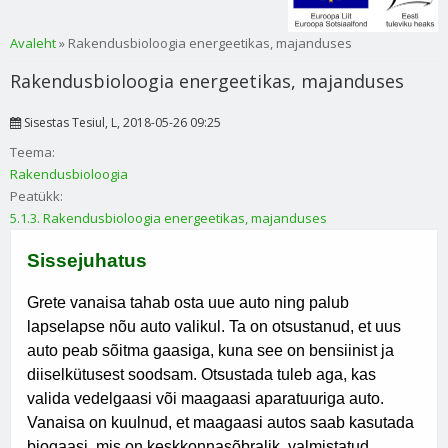
Sa oled siin
Avaleht
» Rakendusbioloogia energeetikas, majanduses
Rakendusbioloogia energeetikas, majanduses
Sisestas
Tesiul
, L, 2018-05-26 09:25
Teema:
Rakendusbioloogia
Peatükk:
5.1.3. Rakendusbioloogia energeetikas, majanduses