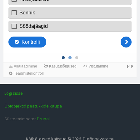
Logi sisse
Õpiobjektid peatükkide kaupa
Süsteemimootor
Drupal
Kõik õigused kaitstud © 2026, Digiõppevaramu