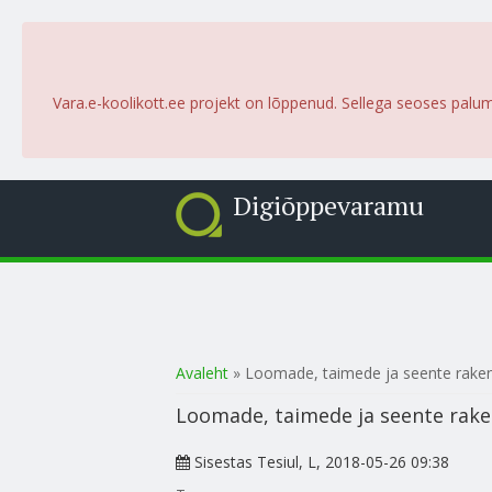
Vara.e-koolikott.ee projekt on lõppenud. Sellega seoses palu
Digiõppevaramu
Sa oled siin
Avaleht
» Loomade, taimede ja seente raken
Loomade, taimede ja seente rake
Sisestas
Tesiul
, L, 2018-05-26 09:38