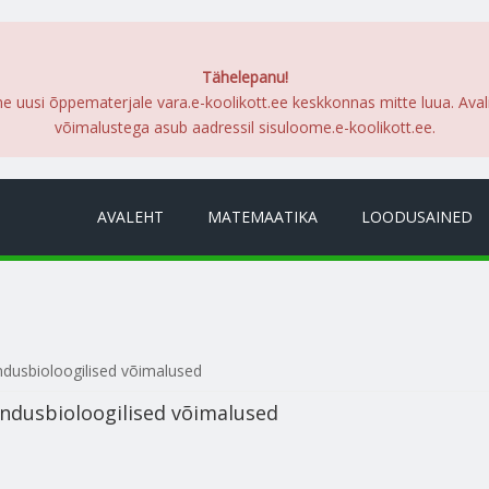
Tähelepanu!
me uusi õppematerjale vara.e-koolikott.ee keskkonnas mitte luua. Ava
võimalustega asub aadressil sisuloome.e-koolikott.ee.
AVALEHT
MATEMAATIKA
LOODUSAINED
dusbioloogilised võimalused
ndusbioloogilised võimalused