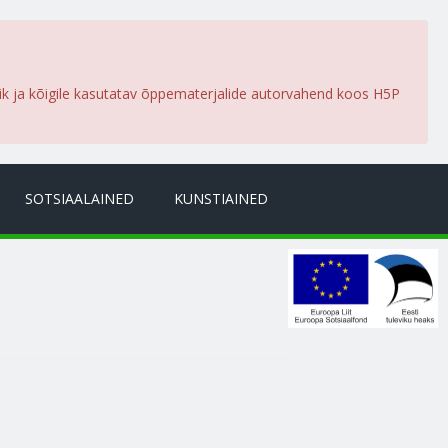
lik ja kõigile kasutatav õppematerjalide autorvahend koos H5P
SOTSIAALAINED
KUNSTIAINED