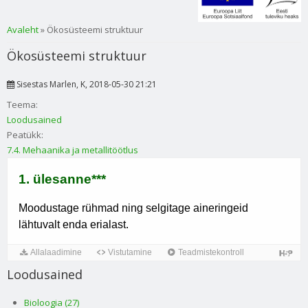
Sa oled siin
Avaleht
» Ökosüsteemi struktuur
Ökosüsteemi struktuur
Sisestas
Marlen
, K, 2018-05-30 21:21
Teema:
Loodusained
Peatükk:
7.4. Mehaanika ja metallitöötlus
Loodusained
Bioloogia (27)