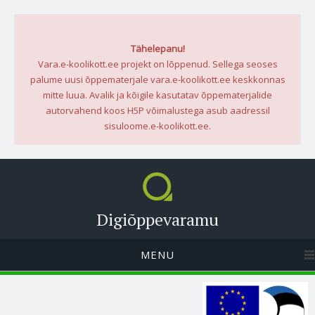
Tähelepanu!
Vara.e-koolikott.ee projekt on lõppenud. Sellega seoses
palume uusi õppematerjale vara.e-koolikott.ee keskkonnas
mitte luua. Avalik ja kõigile kasutatav õppematerjalide
autorvahend koos H5P võimalustega asub aadressil
sisuloome.e-koolikott.ee.
Digiõppevaramu
MENU