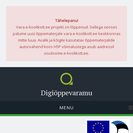
Tähelepanu!
Vara.e-koolikott.ee projekt on lõppenud. Sellega seoses
palume uusi õppematerjale vara.e-koolikott.ee keskkonnas
mitte luua. Avalik ja kõigile kasutatav õppematerjalide
autorvahend koos H5P võimalustega asub aadressil
sisuloome.e-koolikott.ee.
Digiõppevaramu
MENU