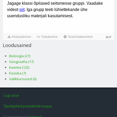
Loodusained
Bioloogia (27)
Geograafia (17)
Keemia (125)
Füüsika (7)
Valikkursused (0)
Logi sisse
Õpiobjektid peatükkide kaupa
Süsteemimootor
Drupal