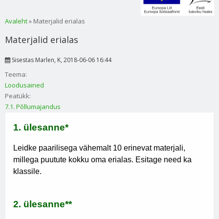
Sa oled siin
Avaleht
» Materjalid erialas
Materjalid erialas
Sisestas
Marlen
, K, 2018-06-06 16:44
Teema:
Loodusained
Peatükk:
7.1. Põllumajandus