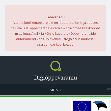
Tähelepanu!
Vara.e-koolikott.ee projekt on lõppenud. Sellega seoses
palume uusi õppematerjale vara.e-koolikott.ee keskkonnas
mitte luua. Avalik ja kõigile kasutatav õppematerjalide
autorvahend koos H5P võimalustega asub aadressil
sisuloome.e-koolikott.ee.
Digiõppevaramu
MENU