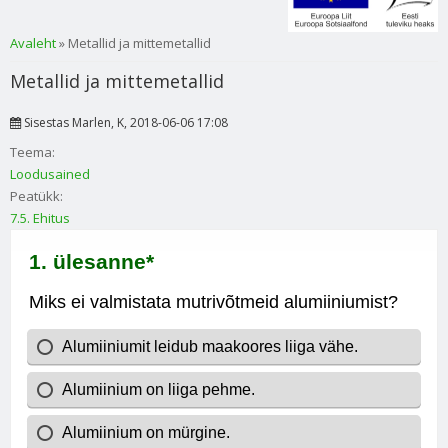
Sa oled siin
Avaleht
» Metallid ja mittemetallid
Metallid ja mittemetallid
Sisestas
Marlen
, K, 2018-06-06 17:08
Teema:
Loodusained
Peatükk:
7.5. Ehitus