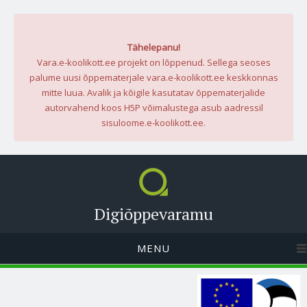
Tähelepanu!
Vara.e-koolikott.ee projekt on lõppenud. Sellega seoses
palume uusi õppematerjale vara.e-koolikott.ee keskkonnas
mitte luua. Avalik ja kõigile kasutatav õppematerjalide
autorvahend koos H5P võimalustega asub aadressil
sisuloome.e-koolikott.ee.
Digiõppevaramu
MENU