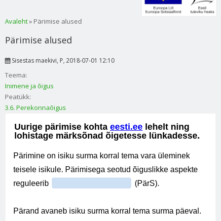
Sa oled siin
Avaleht
» Pärimise alused
Pärimise alused
Sisestas
maekivi
, P, 2018-07-01 12:10
Teema:
Inimene ja õigus
Peatükk:
3.6. Perekonnaõigus