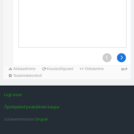
Logi sisse
Õpiobjektid peatükkide kaupa
Süsteemimootor
Drupal