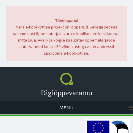
Tähelepanu!
Vara.e-koolikott.ee projekt on lõppenud. Sellega seoses
palume uusi õppematerjale vara.e-koolikott.ee keskkonnas
mitte luua. Avalik ja kõigile kasutatav õppematerjalide
autorvahend koos H5P võimalustega asub aadressil
sisuloome.e-koolikott.ee.
Digiõppevaramu
MENU