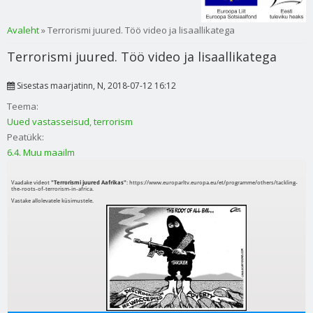
Sa oled siin
Avaleht
» Terrorismi juured. Töö video ja lisaallikatega
Terrorismi juured. Töö video ja lisaallikatega
Sisestas
maarjatinn
, N, 2018-07-12 16:12
Teema:
Uued vastasseisud, terrorism
Peatükk:
6.4. Muu maailm