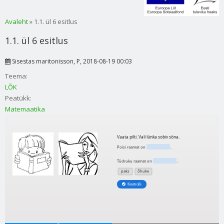
Sa oled siin
Avaleht
» 1.1. ül 6 esitlus
1.1. ül 6 esitlus
Sisestas
maritonisson
, P, 2018-08-19 00:03
Teema:
LÕK
Peatükk:
Matemaatika