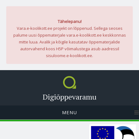
Tähelepanu!
Vara.e-koolikott.ee projekt on lõppenud. Sellega seoses
palume uusi õppematerjale vara.e-koolikott.ee keskkonnas
mitte luua. Avalik ja kõigile kasutatav õppematerjalide
autorvahend koos H5P võimalustega asub aadressil
sisuloome.e-koolikott.ee.
Digiõppevaramu
MENU