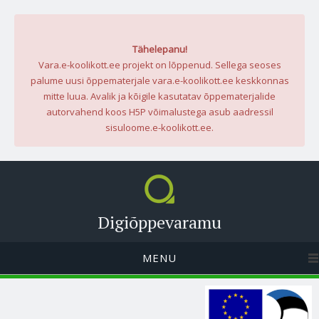
Tähelepanu!
Vara.e-koolikott.ee projekt on lõppenud. Sellega seoses
palume uusi õppematerjale vara.e-koolikott.ee keskkonnas
mitte luua. Avalik ja kõigile kasutatav õppematerjalide
autorvahend koos H5P võimalustega asub aadressil
sisuloome.e-koolikott.ee.
Digiõppevaramu
MENU