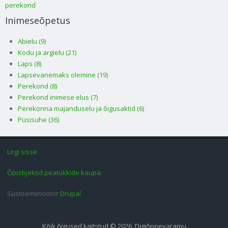
perekond
Inimeseõpetus
Abielu (9)
Kodu ja argielu (21)
Laps (8)
Lapsevanemaks olemine (19)
Perekond (8)
Perekond inimese elus (7)
Perekonna majanduselu ja õigusaktid (6)
Püsisuhe (36)
Logi sisse
Õpiobjektid peatükkide kaupa
Süsteemimootor
Drupal
Kõik õigused kaitstud © 2026, Digiõppevaramu