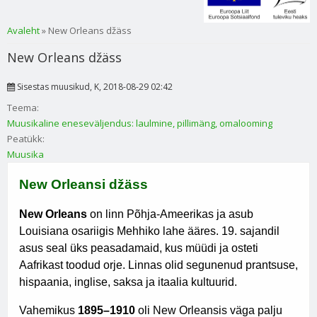
Sa oled siin
Avaleht
» New Orleans džäss
New Orleans džäss
Sisestas
muusikud
, K, 2018-08-29 02:42
Teema:
Muusikaline eneseväljendus: laulmine, pillimäng, omalooming
Peatükk:
Muusika