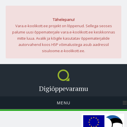
Tähelepanu!
Vara.e-koolikott.ee projekt on lõppenud. Sellega seoses
palume uusi õppematerjale vara.e-koolikott.ee keskkonnas
mitte luua. Avalik ja kõigile kasutatav õppematerjalide
autorvahend koos H5P võimalustega asub aadressil
sisuloome.e-koolikott.ee.
Digiõppevaramu
MENU