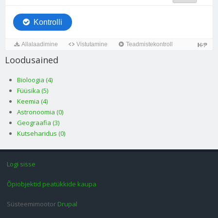
Loodusained
Bioloogia (4)
Füüsika (5)
Keemia (4)
Astronoomia (0)
Geograafia (3)
Kutseharidus (0)
Logi sisse
Õpiobjektid peatükkide kaupa
Süsteemimootor
Drupal