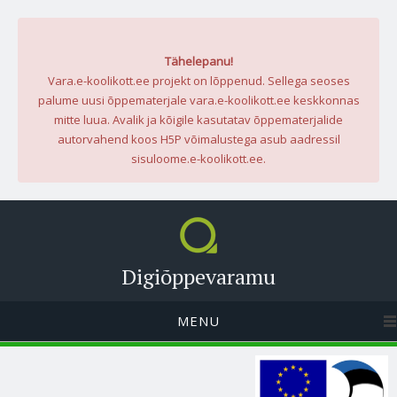
Tähelepanu!
Vara.e-koolikott.ee projekt on lõppenud. Sellega seoses
palume uusi õppematerjale vara.e-koolikott.ee keskkonnas
mitte luua. Avalik ja kõigile kasutatav õppematerjalide
autorvahend koos H5P võimalustega asub aadressil
sisuloome.e-koolikott.ee.
Digiõppevaramu
MENU