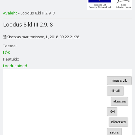
Sa oled siin
Avaleht
» Loodus 8.kl III 2.9. 8
Loodus 8.kl III 2.9. 8
Sisestas
maritonisson
, L, 2018-09-22 21:28
Teema:
LÕK
Peatükk:
Loodusained