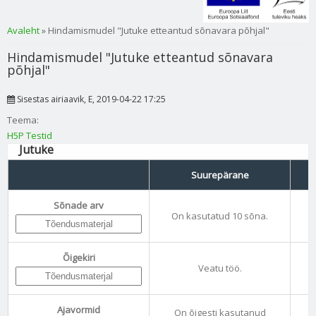
Sa oled siin
Avaleht
» Hindamismudel "Jutuke etteantud sõnavara põhjal"
Hindamismudel "Jutuke etteantud sõnavara
põhjal"
Sisestas
airiaavik
, E, 2019-04-22 17:25
Teema:
H5P Testid
Jutuke
Suurepärane
Sõnade arv
On kasutatud 10 sõna.
Õigekiri
Veatu töö.
Ajavormid
On õigesti kasutanud