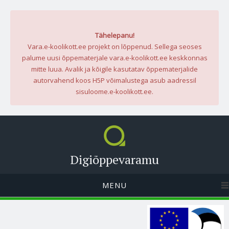
Tähelepanu!
Vara.e-koolikott.ee projekt on lõppenud. Sellega seoses
palume uusi õppematerjale vara.e-koolikott.ee keskkonnas
mitte luua. Avalik ja kõigile kasutatav õppematerjalide
autorvahend koos H5P võimalustega asub aadressil
sisuloome.e-koolikott.ee.
Digiõppevaramu
MENU