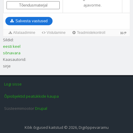
ajavorme.
Salvesta vastused
Allalaadimine
Vistutamine
Teadmistekontroll
Sildid:
eesti keel
sõnavara
Kaasautorid:
sirje
Logi sisse
Õpiobjektid peatükkide kaupa
Süsteemimootor
Drupal
Kõik õigused kaitstud © 2026, Digiõppevaramu