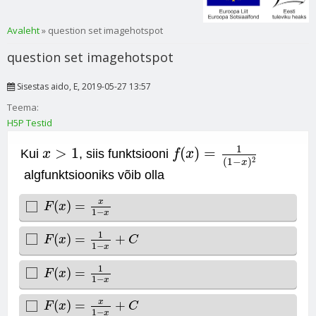
Sa oled siin
Avaleht
» question set imagehotspot
question set imagehotspot
Sisestas
aido
, E, 2019-05-27 13:57
Teema:
H5P Testid