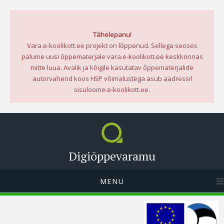
Tähelepanu!
Vara.e-koolikott.ee projekt on lõppenud. Sellega seoses
palume uusi õppematerjale vara.e-koolikott.ee keskkonnas
mitte luua. Avalik ja kõigile kasutatav õppematerjalide
autorvahend koos H5P võimalustega asub aadressil
sisuloome.e-koolikott.ee.
Digiõppevaramu
MENU