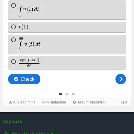
Logi sisse
Õpiobjektid peatükkide kaupa