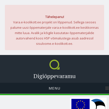
Tähelepanu!
Vara.e-koolikott.ee projekt on lõppenud. Sellega seoses
palume uusi õppematerjale vara.e-koolikott.ee keskkonnas
mitte luua. Avalik ja kõigile kasutatav õppematerjalide
autorvahend koos H5P võimalustega asub aadressil
sisuloome.e-koolikott.ee.
Digiõppevaramu
MENU