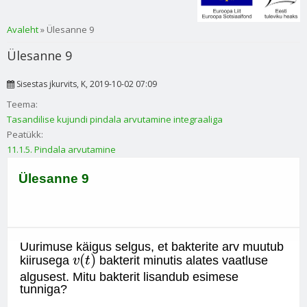
Sa oled siin
Avaleht
» Ülesanne 9
Ülesanne 9
Sisestas
jkurvits
, K, 2019-10-02 07:09
Teema:
Tasandilise kujundi pindala arvutamine integraaliga
Peatükk:
11.1.5. Pindala arvutamine