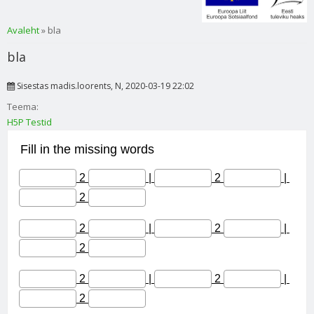
Sa oled siin
Avaleht
» bla
bla
Sisestas
madis.loorents
, N, 2020-03-19 22:02
Teema:
H5P Testid