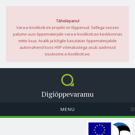
Tähelepanu!
Vara.e-koolikott.ee projekt on lõppenud. Sellega seoses
palume uusi õppematerjale vara.e-koolikott.ee keskkonnas
mitte luua. Avalik ja kõigile kasutatav õppematerjalide
autorvahend koos H5P võimalustega asub aadressil
sisuloome.e-koolikott.ee.
Digiõppevaramu
MENU