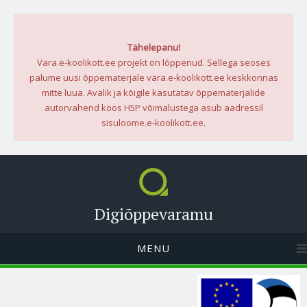
Tähelepanu!
Vara.e-koolikott.ee projekt on lõppenud. Sellega seoses
palume uusi õppematerjale vara.e-koolikott.ee keskkonnas
mitte luua. Avalik ja kõigile kasutatav õppematerjalide
autorvahend koos H5P võimalustega asub aadressil
sisuloome.e-koolikott.ee.
Digiõppevaramu
MENU