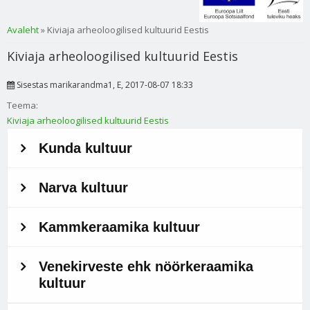
Sa oled siin
Avaleht
» Kiviaja arheoloogilised kultuurid Eestis
Kiviaja arheoloogilised kultuurid Eestis
Sisestas
marikarandma1
, E, 2017-08-07 18:33
Teema:
Kiviaja arheoloogilised kultuurid Eestis