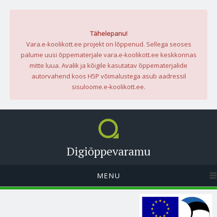
Tähelepanu!
Vara.e-koolikott.ee projekt on lõppenud. Sellega seoses
palume uusi õppematerjale vara.e-koolikott.ee keskkonnas
mitte luua. Avalik ja kõigile kasutatav õppematerjalide
autorvahend koos H5P võimalustega asub aadressil
sisuloome.e-koolikott.ee.
Digiõppevaramu
MENU