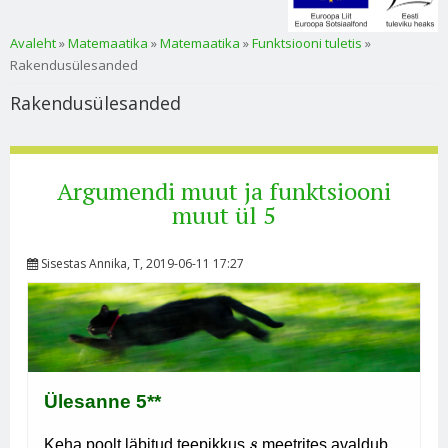
Sa oled siin
Avaleht
»
Matemaatika
»
Matemaatika
»
Funktsiooni tuletis
»
Rakendusülesanded
Rakendusülesanded
Argumendi muut ja funktsiooni
muut ül 5
Sisestas
Annika
, T, 2019-06-11 17:27