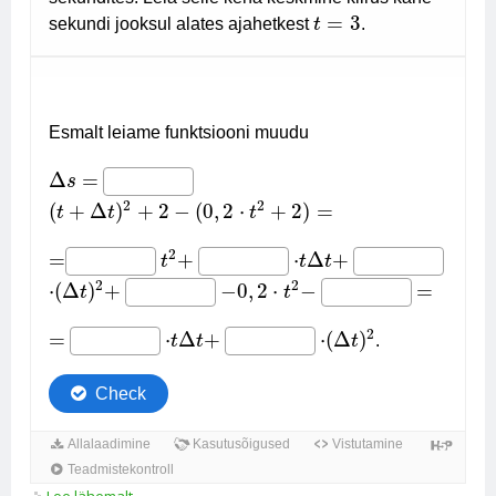
Loe lähemalt
Argumendi muut ja funktsiooni muut ül 5 kohta