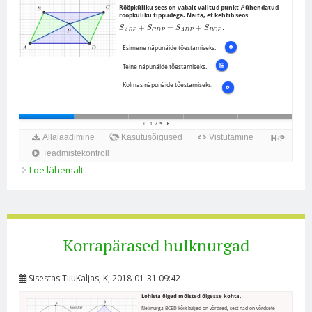
Loe lähemalt
Rööpkülik. Rööpküliku omadused kohta
Korrapärased hulknurgad
Sisestas
TiiuKaljas
, K, 2018-01-31 09:42