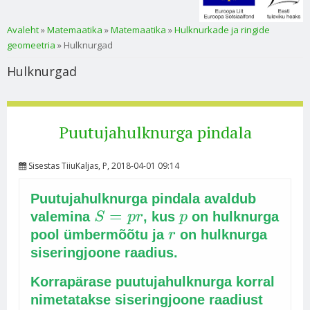
Sa oled siin
Avaleht
»
Matemaatika
»
Matemaatika
»
Hulknurkade ja ringide
geomeetria
» Hulknurgad
Hulknurgad
Puutujahulknurga pindala
Sisestas
TiiuKaljas
, P, 2018-04-01 09:14