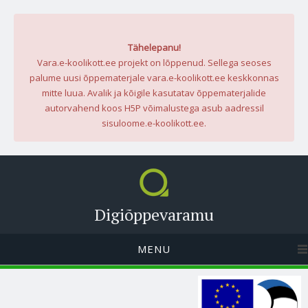
Tähelepanu!
Vara.e-koolikott.ee projekt on lõppenud. Sellega seoses
palume uusi õppematerjale vara.e-koolikott.ee keskkonnas
mitte luua. Avalik ja kõigile kasutatav õppematerjalide
autorvahend koos H5P võimalustega asub aadressil
sisuloome.e-koolikott.ee.
Digiõppevaramu
MENU