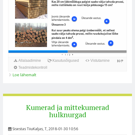
Loe lähemalt
Korrapärased hulknurgad kohta
Kumerad ja mittekumerad
hulknurgad
Sisestas
TiiuKaljas
, T, 2018-01-30 10:56