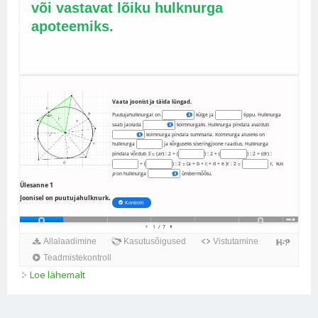
Loe lähemalt
Puutujahulknurga pindala kohta