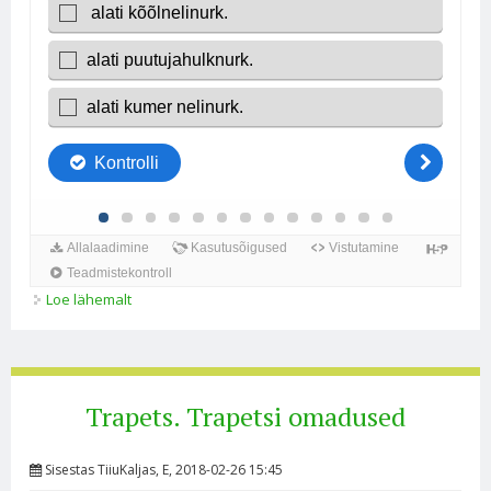
Loe lähemalt
Puutujahulknurk. Puutujahulknurga külgede omadus
kohta
Trapets. Trapetsi omadused
Sisestas
TiiuKaljas
, E, 2018-02-26 15:45