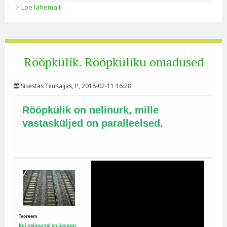
Loe lähemalt
Romb, ruut ja ristkülik, nende omadused kohta
Rööpkülik. Rööpküliku omadused
Sisestas
TiiuKaljas
, P, 2018-02-11 16:28