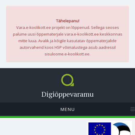
Tähelepanu!
Vara.e-koolikott.ee projekt on lõppenud. Sellega seoses
palume uusi õppematerjale vara.e-koolikott.ee keskkonnas
mitte luua. Avalik ja kõigile kasutatav õppematerjalide
autorvahend koos H5P võimalustega asub aadressil
sisuloome.e-koolikott.ee.
Digiõppevaramu
MENU