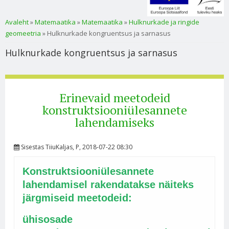
Sa oled siin
Avaleht
»
Matemaatika
»
Matemaatika
»
Hulknurkade ja ringide
geomeetria
» Hulknurkade kongruentsus ja sarnasus
Hulknurkade kongruentsus ja sarnasus
Erinevaid meetodeid
konstruktsiooniülesannete
lahendamiseks
Sisestas
TiiuKaljas
, P, 2018-07-22 08:30