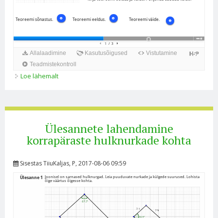
Loe lähemalt
Hulknurkade kongruentsus ja sarnasus kohta
Ülesannete lahendamine
korrapäraste hulknurkade kohta
Sisestas
TiiuKaljas
, P, 2017-08-06 09:59