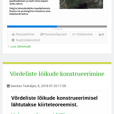
Loe lähemalt
Erinevaid meetodeid konstruktsiooniülesannete
lahendamiseks kohta
Võrdeliste lõikude konstrueerimine
Sisestas
TiiuKaljas
, R, 2018-07-20 17:09