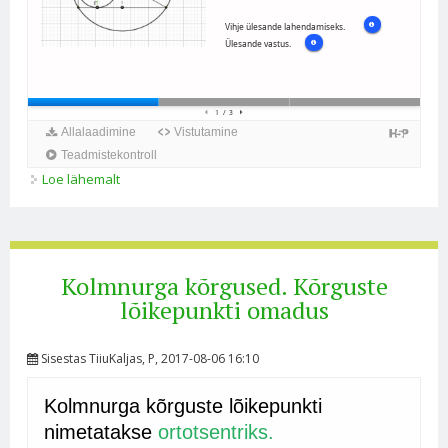
Loe lähemalt
Kolmnurga külgede keskristsirged. Keskristsirgete
lõikepunkti omadus kohta
Kolmnurga kõrgused. Kõrguste
lõikepunkti omadus
Sisestas
TiiuKaljas
, P, 2017-08-06 16:10