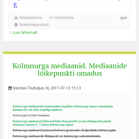
Loe lähemalt
Kolmnurga kõrgused. Kõrguste lõikepunkti omadus
kohta
Kolmnurga mediaanid. Mediaanide
lõikepunkti omadus
Sisestas
TiiuKaljas
, N, 2017-07-13 15:13