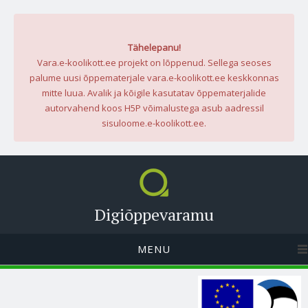
Tähelepanu!
Vara.e-koolikott.ee projekt on lõppenud. Sellega seoses
palume uusi õppematerjale vara.e-koolikott.ee keskkonnas
mitte luua. Avalik ja kõigile kasutatav õppematerjalide
autorvahend koos H5P võimalustega asub aadressil
sisuloome.e-koolikott.ee.
Digiõppevaramu
MENU