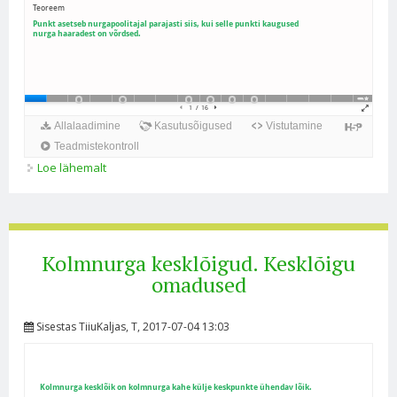
Loe lähemalt
Kolmnurga nurgapoolitajad. Nurgapoolitajate
lõikepunkti omadus kohta
Kolmnurga kesklõigud. Kesklõigu
omadused
Sisestas
TiiuKaljas
, T, 2017-07-04 13:03