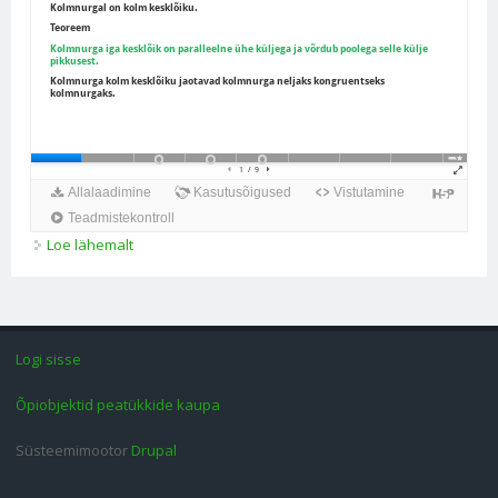
Loe lähemalt
Kolmnurga kesklõigud. Kesklõigu omadused kohta
Logi sisse
Õpiobjektid peatükkide kaupa
Süsteemimootor
Drupal