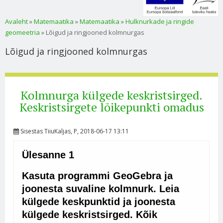
Sa oled siin
Avaleht
»
Matemaatika
»
Matemaatika
»
Hulknurkade ja ringide
geomeetria
» Lõigud ja ringjooned kolmnurgas
Lõigud ja ringjooned kolmnurgas
Kolmnurga külgede keskristsirged.
Keskristsirgete lõikepunkti omadus
Sisestas
TiiuKaljas
, P, 2018-06-17 13:11