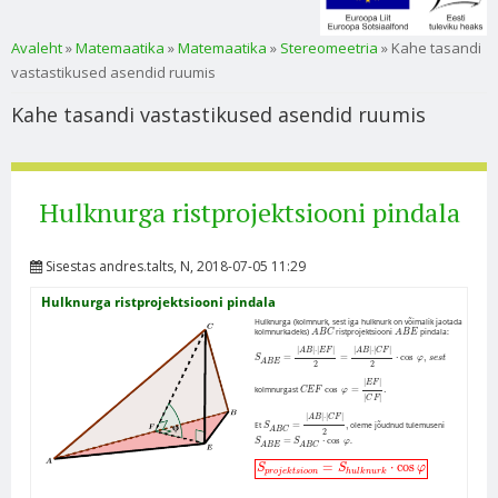
Sa oled siin
Avaleht
»
Matemaatika
»
Matemaatika
»
Stereomeetria
» Kahe tasandi
vastastikused asendid ruumis
Kahe tasandi vastastikused asendid ruumis
Hulknurga ristprojektsiooni pindala
Sisestas
andres.talts
, N, 2018-07-05 11:29