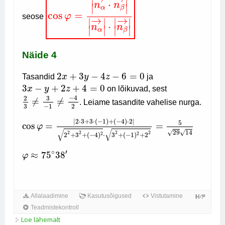
Loe lähemalt
Kaks tasandit ruumis (teooria ja näited) kohta