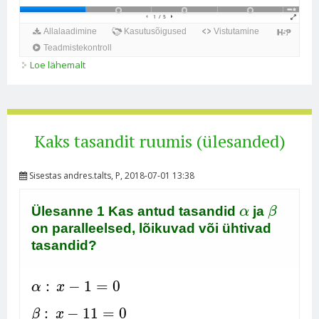
Loe lähemalt
Hulknurga ristprojektsiooni pindala kohta
Kaks tasandit ruumis (ülesanded)
Sisestas
andres.talts
, P, 2018-07-01 13:38