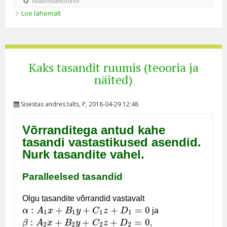
Loe lähemalt
Kaks tasandit ruumis (ülesanded) kohta
Kaks tasandit ruumis (teooria ja
näited)
Sisestas
andres.talts
, P, 2018-04-29 12:48