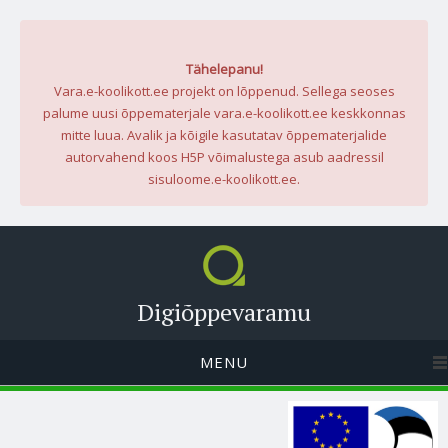
Tähelepanu!
Vara.e-koolikott.ee projekt on lõppenud. Sellega seoses
palume uusi õppematerjale vara.e-koolikott.ee keskkonnas
mitte luua. Avalik ja kõigile kasutatav õppematerjalide
autorvahend koos H5P võimalustega asub aadressil
sisuloome.e-koolikott.ee.
Digiõppevaramu
MENU