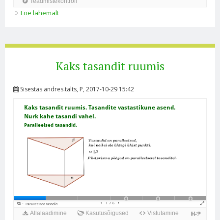
Loe lähemalt
Kahe tasandi vastastikused asendid ruumis. Kahe
tasandi vaheline nurk. kohta
Kaks tasandit ruumis
Sisestas
andres.talts
, P, 2017-10-29 15:42