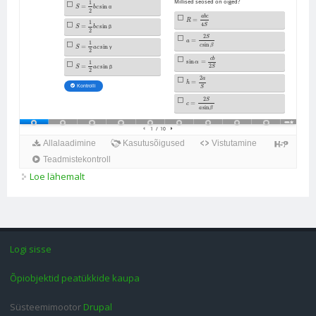
Loe lähemalt
Kolmnurga pindala valemid kohta
Logi sisse
Õpiobjektid peatükkide kaupa
Süsteemimootor
Drupal