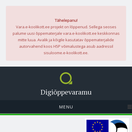
Tähelepanu!
Vara.e-koolikott.ee projekt on lõppenud. Sellega seoses
palume uusi õppematerjale vara.e-koolikott.ee keskkonnas
mitte luua. Avalik ja kõigile kasutatav õppematerjalide
autorvahend koos H5P võimalustega asub aadressil
sisuloome.e-koolikott.ee.
Digiõppevaramu
MENU