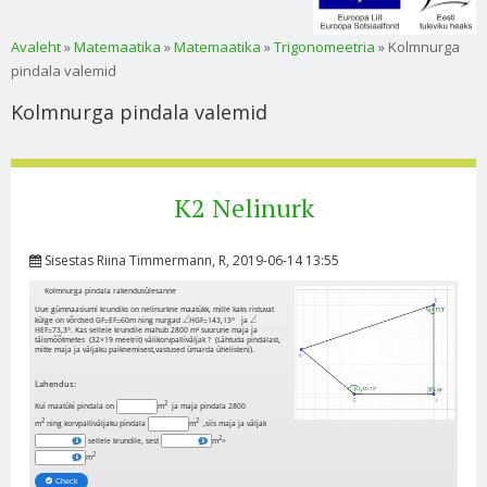
Sa oled siin
Avaleht
»
Matemaatika
»
Matemaatika
»
Trigonomeetria
» Kolmnurga
pindala valemid
Kolmnurga pindala valemid
K2 Nelinurk
Sisestas
Riina Timmermann
, R, 2019-06-14 13:55