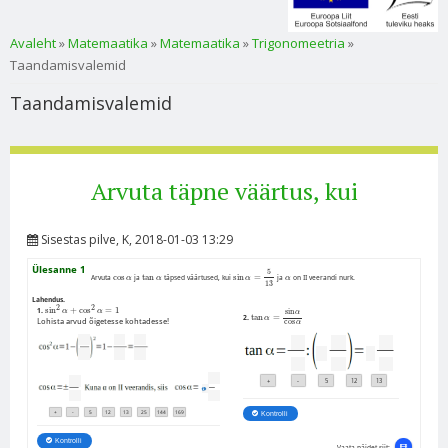
Sa oled siin
Avaleht
»
Matemaatika
»
Matemaatika
»
Trigonomeetria
»
Taandamisvalemid
Taandamisvalemid
Arvuta täpne väärtus, kui
Sisestas
pilve
, K, 2018-01-03 13:29