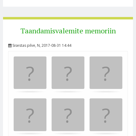
Taandamisvalemite memoriin
Sisestas
pilve
, N, 2017-08-31 14:44
Memory
.
.
Game. Leia
paarilised.