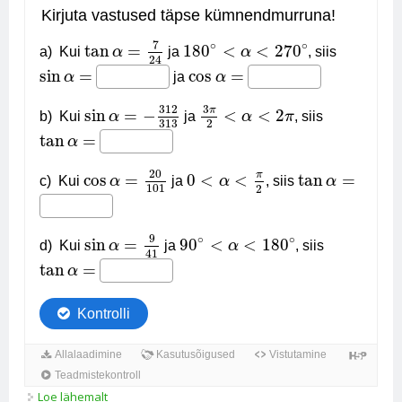
Loe lähemalt
Arvuta täpne väärtus, kui kohta