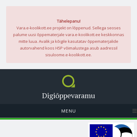
Tähelepanu!
Vara.e-koolikott.ee projekt on lõppenud. Sellega seoses
palume uusi õppematerjale vara.e-koolikott.ee keskkonnas
mitte luua. Avalik ja kõigile kasutatav õppematerjalide
autorvahend koos H5P võimalustega asub aadressil
sisuloome.e-koolikott.ee.
Digiõppevaramu
MENU