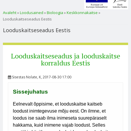
Sa oled siin
Avaleht
»
Loodusained
»
Bioloogia
»
Keskkonnakaitse
»
Looduskaitseseadus Eestis
Looduskaitseseadus Eestis
Looduskaitseseadus ja looduskaitse
korraldus Eestis
Sisestas
Nolate
, K, 2017-08-30 17:00