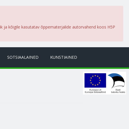
lik ja kõigile kasutatav õppematerjalide autorvahend koos H5P
SOTSIAALAINED
KUNSTIAINED