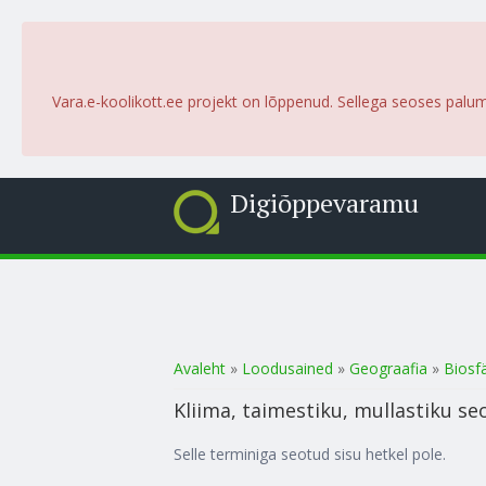
Vara.e-koolikott.ee projekt on lõppenud. Sellega seoses palu
Digiõppevaramu
Sa oled siin
Avaleht
»
Loodusained
»
Geograafia
»
Biosf
Kliima, taimestiku, mullastiku se
Selle terminiga seotud sisu hetkel pole.