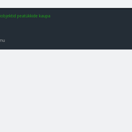
iobjektid peatükkide kaupa
amu