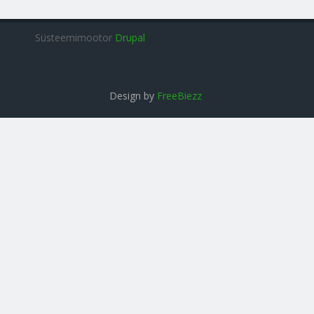
Süsteemimootor
Drupal
Design by
FreeBiezz