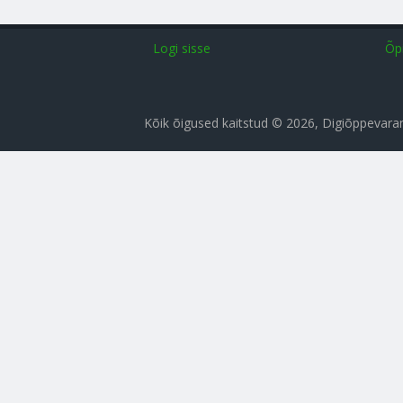
Logi sisse
Õp
Kõik õigused kaitstud © 2026, Digiõppevar