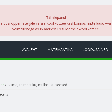
Tähelepanu!
me uusi õppematerjale vara.e-koolikott.ee keskkonnas mitte luua. Ava
võimalustega asub aadressil sisuloome.e-koolikott.ee.
AVALEHT
MATEMAATIKA
LOODUSAINED
äär
» Kliima, taimestiku, mullastiku seosed
osed