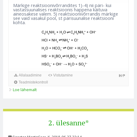
Märkige reaktsioonivõrrandites 1)-4) nii päri- kui
vastassuunalises reaktsioonis happena käituva
aineosakese valem. 5) reaktsioonivõrrandis märkige
see vaid vasakul pool, st pärisuunalise reaktsiooni
kohta.
Allalaadimine
Vistutamine
Teadmistekontroll
Loe lähemalt
3. ülesanne* kohta
2. ülesanne*