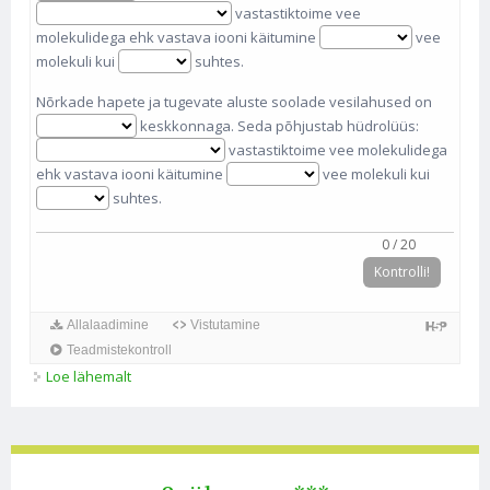
vastastiktoime vee
molekulidega ehk vastava iooni käitumine
vee
molekuli kui
suhtes.
Nõrkade hapete ja tugevate aluste soolade vesilahused on
keskkonnaga. Seda põhjustab hüdrolüüs:
vastastiktoime vee molekulidega
ehk vastava iooni käitumine
vee molekuli kui
suhtes.
0
/
20
Kontrolli!
Allalaadimine
Vistutamine
Teadmistekontroll
Loe lähemalt
6. ülesanne** kohta