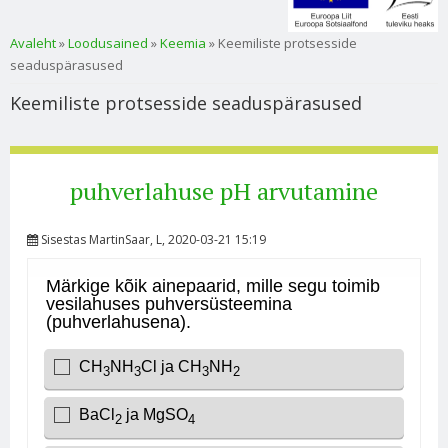
Sa oled siin
Avaleht
»
Loodusained
»
Keemia
» Keemiliste protsesside
seaduspärasused
Keemiliste protsesside seaduspärasused
puhverlahuse pH arvutamine
Sisestas
MartinSaar
, L, 2020-03-21 15:19