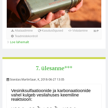
Loe lähemalt
8. ülesanne*** kohta
7. ülesanne***
Sisestas
MartinSaar
, K, 2018-06-27 13:05