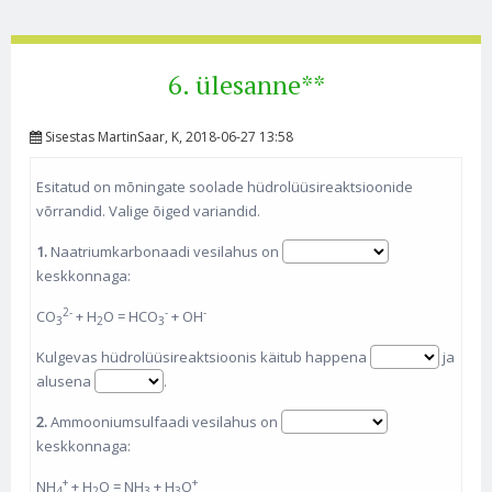
6. ülesanne**
Sisestas
MartinSaar
, K, 2018-06-27 13:58
Esitatud on mõningate soolade hüdrolüüsireaktsioonide
võrrandid. Valige õiged variandid.
1.
Naatriumkarbonaadi vesilahus on
keskkonnaga:
2-
-
-
CO
+ H
O = HCO
+ OH
3
2
3
Kulgevas hüdrolüüsireaktsioonis käitub happena
ja
alusena
.
2.
Ammooniumsulfaadi vesilahus on
keskkonnaga:
+
+
NH
+ H
O = NH
+ H
O
4
2
3
3