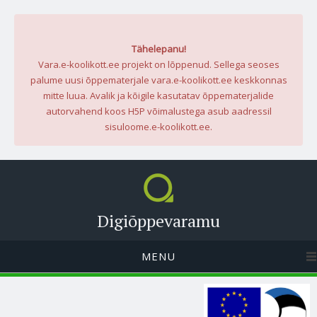
Tähelepanu!
Vara.e-koolikott.ee projekt on lõppenud. Sellega seoses
palume uusi õppematerjale vara.e-koolikott.ee keskkonnas
mitte luua. Avalik ja kõigile kasutatav õppematerjalide
autorvahend koos H5P võimalustega asub aadressil
sisuloome.e-koolikott.ee.
Digiõppevaramu
MENU