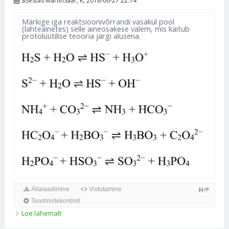
Sisestas
MartinSaar
, K, 2018-06-27 22:14
Märkige iga reaktsioonivõrrandi vasakul pool
(lähteainetes) selle aineosakese valem, mis käitub
protolüütilise teooria järgi alusena.
Allalaadimine
Vistutamine
Teadmistekontroll
Loe lähemalt
2. ülesanne* kohta