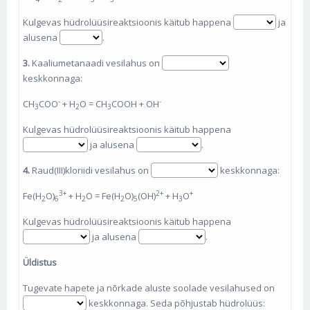
Kulgevas hüdrolüüsireaktsioonis käitub happena
ja
alusena
.
3.
Kaaliumetanaadi vesilahus on
keskkonnaga:
-
-
CH
COO
+ H
O = CH
COOH
+ OH
3
2
3
Kulgevas hüdrolüüsireaktsioonis käitub happena
ja alusena
.
4.
Raud(III)kloriidi vesilahus on
keskkonnaga:
3+
2+
+
Fe(H
O)
+ H
O = Fe(H
O)
(OH)
+ H
O
2
6
2
2
5
3
Kulgevas hüdrolüüsireaktsioonis käitub happena
ja alusena
.
Üldistus
Tugevate hapete ja nõrkade aluste soolade vesilahused on
keskkonnaga. Seda põhjustab hüdrolüüs: