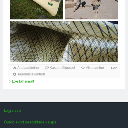
Loe lähemalt
Polükondensatsioon kohta
Logi sisse
Õpiobjektid peatükkide kaupa