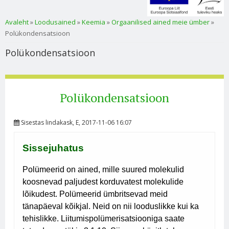
Sa oled siin
Avaleht
»
Loodusained
»
Keemia
»
Orgaanilised ained meie ümber
»
Polükondensatsioon
Polükondensatsioon
Polükondensatsioon
Sisestas
lindakask
, E, 2017-11-06 16:07