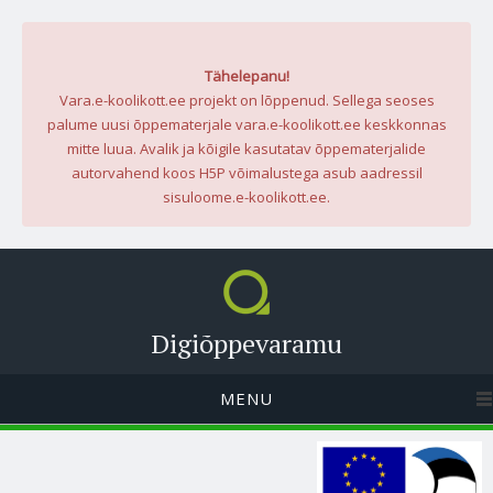
Tähelepanu!
Vara.e-koolikott.ee projekt on lõppenud. Sellega seoses
palume uusi õppematerjale vara.e-koolikott.ee keskkonnas
mitte luua. Avalik ja kõigile kasutatav õppematerjalide
autorvahend koos H5P võimalustega asub aadressil
sisuloome.e-koolikott.ee.
Digiõppevaramu
MENU