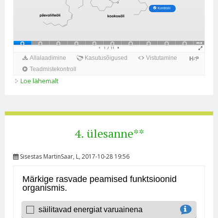
Loe lähemalt
6. ülesanne** kohta
4. ülesanne**
Sisestas
MartinSaar
, L, 2017-10-28 19:56