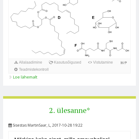
Allalaadimine
Kasutusõigused
Vistutamine
Teadmistekontroll
Loe lähemalt
3. ülesanne* kohta
2. ülesanne*
Sisestas
MartinSaar
, L, 2017-10-28 19:22