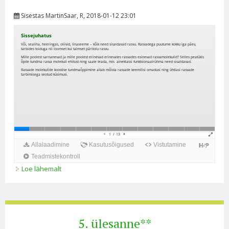
Sisestas
MartinSaar
, R, 2018-01-12 23:01
Loe lähemalt
Orgaanilised ühendid organismides: rasvad kohta
5. ülesanne**