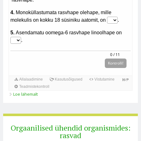
Loe lähemalt
7. ülesanne*** kohta
Orgaanilised ühendid organismides:
rasvad