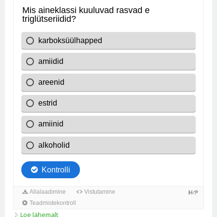
Loe lähemalt
1. ülesanne* kohta