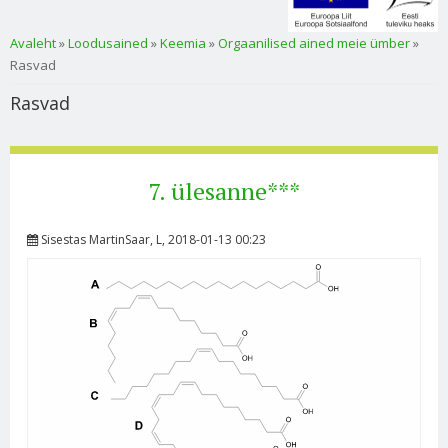
Sa oled siin
Avaleht
»
Loodusained
»
Keemia
»
Orgaanilised ained meie ümber
»
Rasvad
Rasvad
7. ülesanne***
Sisestas
MartinSaar
, L, 2018-01-13 00:23