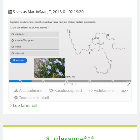
Sisestas
MartinSaar
, T, 2018-01-02 19:20
Loe lähemalt
5. ülesanne** kohta
8. ülesanne***