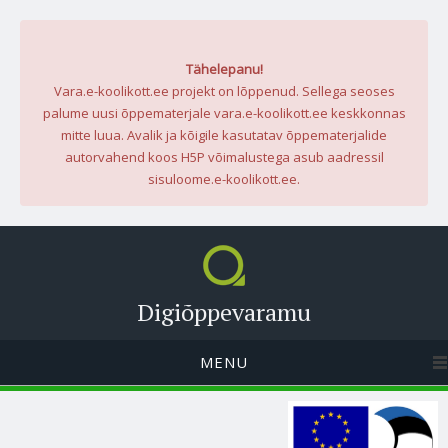
Tähelepanu!
Vara.e-koolikott.ee projekt on lõppenud. Sellega seoses
palume uusi õppematerjale vara.e-koolikott.ee keskkonnas
mitte luua. Avalik ja kõigile kasutatav õppematerjalide
autorvahend koos H5P võimalustega asub aadressil
sisuloome.e-koolikott.ee.
Digiõppevaramu
MENU