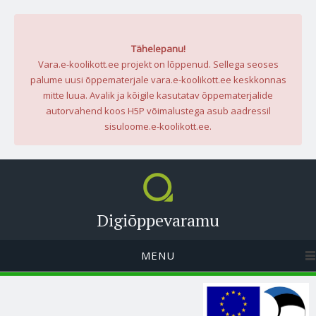
Tähelepanu!
Vara.e-koolikott.ee projekt on lõppenud. Sellega seoses
palume uusi õppematerjale vara.e-koolikott.ee keskkonnas
mitte luua. Avalik ja kõigile kasutatav õppematerjalide
autorvahend koos H5P võimalustega asub aadressil
sisuloome.e-koolikott.ee.
Digiõppevaramu
MENU