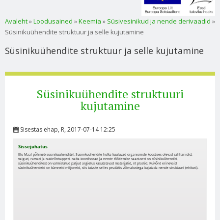
Sa oled siin
Avaleht
»
Loodusained
»
Keemia
»
Süsivesinikud ja nende derivaadid
»
Süsinikuühendite struktuur ja selle kujutamine
Süsinikuühendite struktuur ja selle kujutamine
Süsinikuühendite struktuuri
kujutamine
Sisestas
ehap
, R, 2017-07-14 12:25