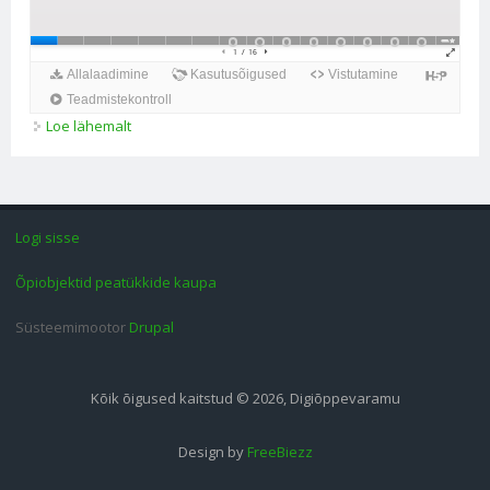
Loe lähemalt
Süsinikuühendite struktuuri kujutamine kohta
Logi sisse
Õpiobjektid peatükkide kaupa
Süsteemimootor
Drupal
Kõik õigused kaitstud © 2026, Digiõppevaramu
Design by
FreeBiezz