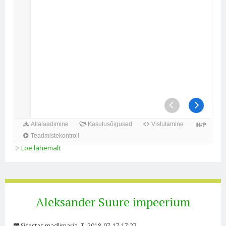
Loe lähemalt
Makedoonia impeeriumi suurlinnad kohta
Aleksander Suure impeerium
Sisestas
madlimaria
, T, 2018-07-17 17:27