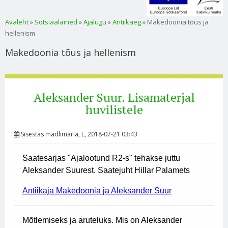
Sa oled siin
Avaleht
»
Sotsiaalained
»
Ajalugu
»
Antiikaeg
» Makedoonia tõus ja
hellenism
Makedoonia tõus ja hellenism
Aleksander Suur. Lisamaterjal
huvilistele
Sisestas
madlimaria
, L, 2018-07-21 03:43