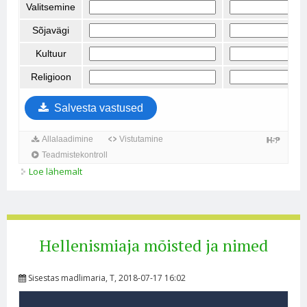
Loe lähemalt
Kreeka ja Makedoonia linnriikide võrdlus kohta
Hellenismiaja mõisted ja nimed
Sisestas
madlimaria
, T, 2018-07-17 16:02