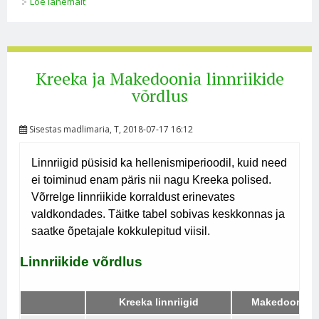
Loe lähemalt
Hellenismiperiood kohta
Kreeka ja Makedoonia linnriikide
võrdlus
Sisestas
madlimaria
, T, 2018-07-17 16:12