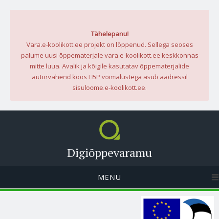
Tähelepanu!
Vara.e-koolikott.ee projekt on lõppenud. Sellega seoses
palume uusi õppematerjale vara.e-koolikott.ee keskkonnas
mitte luua. Avalik ja kõigile kasutatav õppematerjalide
autorvahend koos H5P võimalustega asub aadressil
sisuloome.e-koolikott.ee.
Digiõppevaramu
MENU